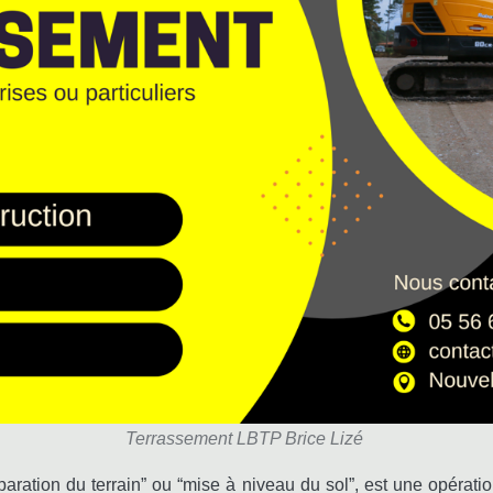
Terrassement LBTP Brice Lizé
éparation du terrain” ou “mise à niveau du sol”, est une opéra