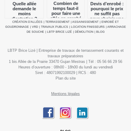
Combien de
Devis d’enrobé :
Quelle allée
temps faut-il
pourquoi le prix
demande le
pour faire une
ne suffit pas
moins
allée en enrobé
pour choisir une
d'entretien ?
CRÉATION D’ALLÉES
|
TERRASSEMENT
|
ASSAINISSEMENT
|
ENROBÉ ET
?
entreprise
GOUDRONNAGE
|
VRD
|
TRAVAUX PUBLICS
|
LOCATION FINISSEURS
|
ARRACHAGE
DE SOUCHE
|
LBTP BRICE LIZÉ
|
DÉMOLITION
|
BLOG
LBTP Brice Lizé | Entreprise de travaux de terrassement courants et
travaux préparatoires
1 bis Allée de la Prairie 33470 Gujan Mestras | Tél : 05 56 66 29 56
Heures d’ouverture : 08h00 - 18h00 du lundi au vendredi
Siret : 48071992100029 | RCS : 480
Plan du site
Mentions légales