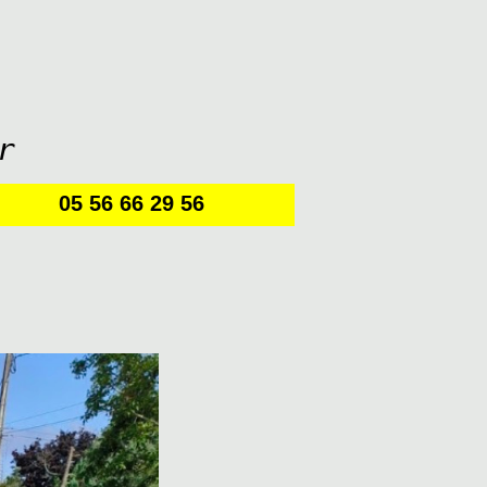
r
05 56 66 29 56