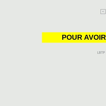
<
POUR AVOIR
LBTP B