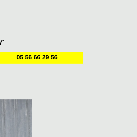
r
05 56 66 29 56