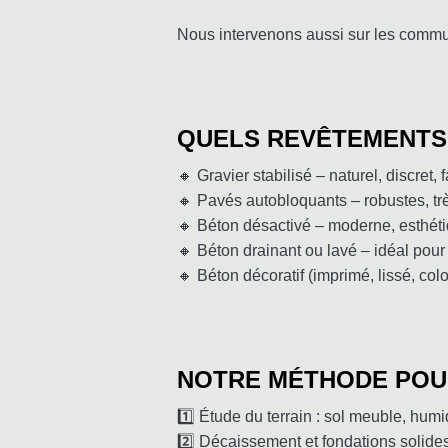
Nous intervenons aussi sur les comm
QUELS REVÊTEMENTS 
🔸 Gravier stabilisé – naturel, discret, f
🔸 Pavés autobloquants – robustes, très
🔸 Béton désactivé – moderne, esthéti
🔸 Béton drainant ou lavé – idéal pour
🔸 Béton décoratif (imprimé, lissé, co
NOTRE MÉTHODE POUR
1️⃣ Étude du terrain : sol meuble, hum
2️⃣ Décaissement et fondations solide