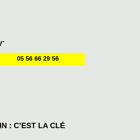
r
05 56 66 29 56
N : C’EST LA CLÉ