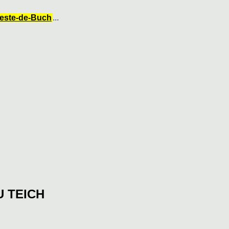
Teste-de-Buch
...
 TEICH