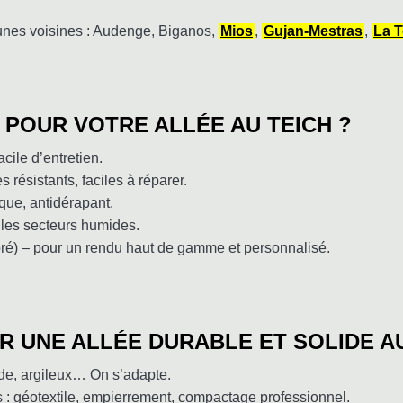
unes voisines : Audenge, Biganos,
Mios
,
Gujan-Mestras
,
La 
POUR VOTRE ALLÉE AU TEICH ?
acile d’entretien.
 résistants, faciles à réparer.
que, antidérapant.
 les secteurs humides.
loré) – pour un rendu haut de gamme et personnalisé.
 UNE ALLÉE DURABLE ET SOLIDE AU
ide, argileux… On s’adapte.
s : géotextile, empierrement, compactage professionnel.