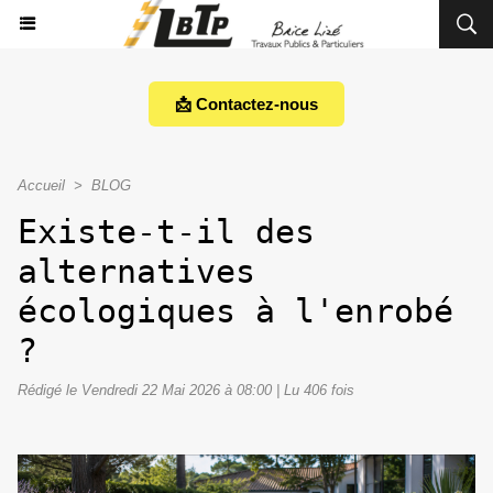
📩 Contactez-nous
Accueil
>
BLOG
Existe-t-il des
alternatives
écologiques à l'enrobé
?
Rédigé le Vendredi 22 Mai 2026 à 08:00 | Lu 406 fois