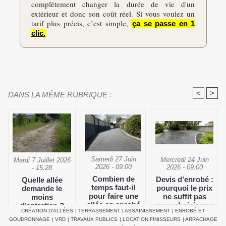
complètement changer la durée de vie d'un
extérieur et donc son coût réel. Si vous voulez un
tarif plus précis, c’est simple,
ça se passe en 1
clic.
<
>
DANS LA MÊME RUBRIQUE :
Samedi 27 Juin
Mercredi 24 Juin
Mardi 7 Juillet 2026
2026 - 09:00
2026 - 09:00
- 15:28
Combien de
Devis d’enrobé :
Quelle allée
temps faut-il
pourquoi le prix
demande le
pour faire une
ne suffit pas
moins
allée en enrobé
pour choisir une
d'entretien ?
CRÉATION D’ALLÉES
|
TERRASSEMENT
|
ASSAINISSEMENT
|
ENROBÉ ET
?
entreprise
GOUDRONNAGE
|
VRD
|
TRAVAUX PUBLICS
|
LOCATION FINISSEURS
|
ARRACHAGE