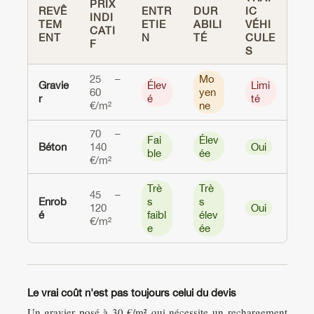
PRIX
REVÊ
ENTR
DUR
IC
INDI
TEM
ETIE
ABILI
VÉHI
CATI
ENT
N
TÉ
CULE
F
S
25 –
Mo
Gravie
Élev
Limi
60
yen
r
é
té
€/m²
ne
70 –
Fai
Élev
Béton
140
Oui
ble
ée
€/m²
Trè
Trè
45 –
Enrob
s
s
120
Oui
é
faibl
élev
€/m²
e
ée
Le vrai coût n'est pas toujours celui du devis
Un gravier posé à 30 €/m² qui nécessite un rechargement