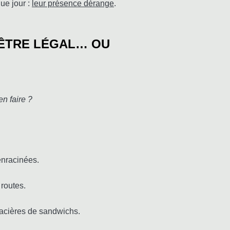
que jour :
leur présence dérange
.
 ÊTRE LÉGAL… OU
en faire ?
enracinées.
 routes.
glacières de sandwichs.