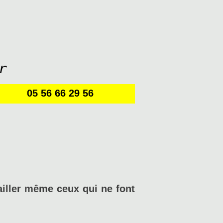
r
05 56 66 29 56
s
ailler même ceux qui ne font