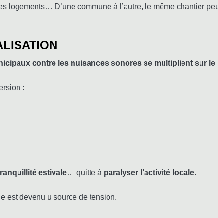
es logements… D’une commune à l’autre, le même chantier peut 
ALISATION
nicipaux contre les nuisances sonores se multiplient sur l
rsion :
ranquillité estivale
… quitte à
paralyser l’activité locale
.
gile est devenu u source de tension.