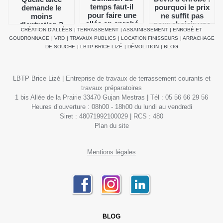
temps faut-il
pourquoi le prix
demande le
pour faire une
ne suffit pas
moins
allée en enrobé
pour choisir une
d'entretien ?
CRÉATION D’ALLÉES
|
TERRASSEMENT
|
ASSAINISSEMENT
|
ENROBÉ ET
?
entreprise
GOUDRONNAGE
|
VRD
|
TRAVAUX PUBLICS
|
LOCATION FINISSEURS
|
ARRACHAGE
DE SOUCHE
|
LBTP BRICE LIZÉ
|
DÉMOLITION
|
BLOG
LBTP Brice Lizé | Entreprise de travaux de terrassement courants et
travaux préparatoires
1 bis Allée de la Prairie 33470 Gujan Mestras | Tél : 05 56 66 29 56
Heures d’ouverture : 08h00 - 18h00 du lundi au vendredi
Siret : 48071992100029 | RCS : 480
Plan du site
Mentions légales
BLOG