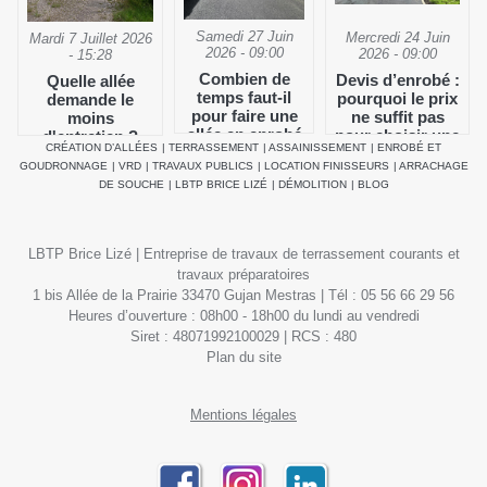
Samedi 27 Juin
Mercredi 24 Juin
Mardi 7 Juillet 2026
2026 - 09:00
2026 - 09:00
- 15:28
Combien de
Devis d’enrobé :
Quelle allée
temps faut-il
pourquoi le prix
demande le
pour faire une
ne suffit pas
moins
allée en enrobé
pour choisir une
d'entretien ?
CRÉATION D’ALLÉES
|
TERRASSEMENT
|
ASSAINISSEMENT
|
ENROBÉ ET
?
entreprise
GOUDRONNAGE
|
VRD
|
TRAVAUX PUBLICS
|
LOCATION FINISSEURS
|
ARRACHAGE
DE SOUCHE
|
LBTP BRICE LIZÉ
|
DÉMOLITION
|
BLOG
LBTP Brice Lizé | Entreprise de travaux de terrassement courants et
travaux préparatoires
1 bis Allée de la Prairie 33470 Gujan Mestras | Tél : 05 56 66 29 56
Heures d’ouverture : 08h00 - 18h00 du lundi au vendredi
Siret : 48071992100029 | RCS : 480
Plan du site
Mentions légales