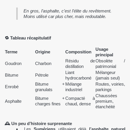
En gros, l’asphalte, c’est l’élite du revêtement.
Moins utilisé car plus cher, mais redoutable.
🔁 Tableau récapitulatif
Usage
Terme
Origine
Composition
principal
Résidu de
Obsolète /
Goudron
Charbon
distillation
patrimonial
Liant
Mélangeur
Bitume
Pétrole
hydrocarboné
(jamais seul)
Bitume +
Mélange
Routes, voiries,
Enrobé
granulats
industriel
parkings
Chaussées
Bitume +
Compacté à
Asphalte
premium,
charges fines
chaud, dense
étanchéité
🕰️ Un peu d’histoire surprenante
Les
Sumériens
utilisaient déjà
l’asphalte naturel