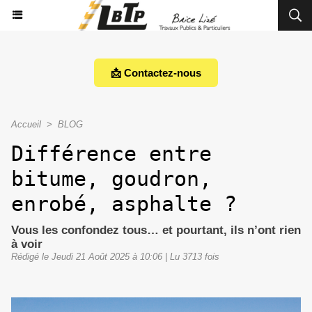
📩 Contactez-nous
Accueil
>
BLOG
Différence entre
bitume, goudron,
enrobé, asphalte ?
Vous les confondez tous… et pourtant, ils n’ont rien
à voir
Rédigé le Jeudi 21 Août 2025 à 10:06 | Lu 3713 fois