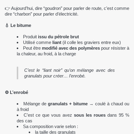
👉 Aujourd’hui, dire “goudron” pour parler de route, c’est comme
dire “charbon” pour parler d’électricité.
💧 Le
bitume
Produit
issu du pétrole brut
Utilisé comme
liant
(il colle les graviers entre eux)
Peut être
modifié avec des polymères
pour résister à
la chaleur, au froid, à la charge
C’est le “liant noir” qu’on mélange avec des
granulats pour créer… l’enrobé.
⚙️ L’
enrobé
Mélange de
granulats + bitume
→ coulé à chaud ou
à froid
C’est ce que vous avez
sous les roues
dans 95 %
des cas
Sa composition varie selon :
la taille des granulats